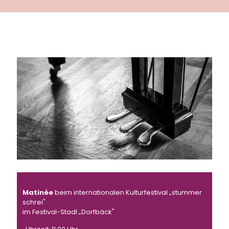
Matinée
beim internationalen Kulturfestival „stummer
schrei"
im Festival-Stadl „Dorfbäck"