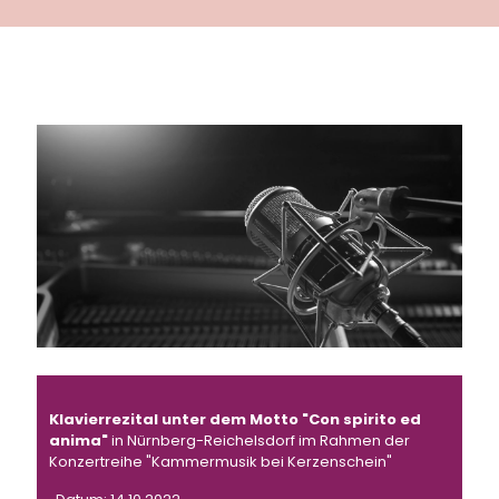
Klavierrezital unter dem Motto "Con spirito ed
anima"
in Nürnberg-Reichelsdorf im Rahmen der
Konzertreihe "Kammermusik bei Kerzenschein"